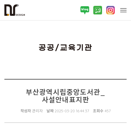
Tog
공공/교육기관
부산광역시립중앙도서관_
사설안내표지판
작성자
관리자
날짜
2025-03-20 16:44:37
조회수
457