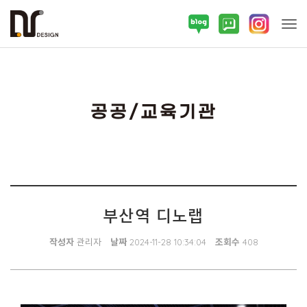
Tog
공공/교육기관
부산역 디노랩
작성자
관리자
날짜
2024-11-28 10:34:04
조회수
408